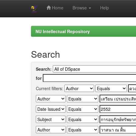
Home
Browse
Help
Skip
navigation
NU Intellectual Repository
Search
Search:
for
Current filters: