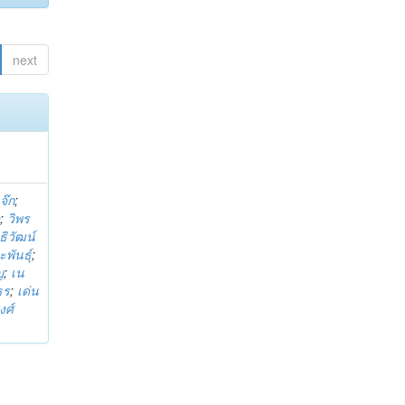
next
จ๊ก
;
ต
;
วิพร
ธิวัฒน์
ะพันธุ์
;
ญ
;
เน
ธร
;
เด่น
งศ์