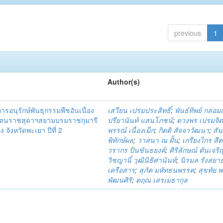
previous
1
Author(s)
รอนุรักษ์พันธุกรรมพืชอันเนื่อง
เสวียน เปรมประสิทธิ์
;
พันธ์ทิพย์ กล่อมเ
ัตนราชสุดาฯสยามบรมราชกุมารี
ปรียานันท์ แสนโภชน์
;
ดวงพร เปรมจิ
 จังหวัดพะเยา ปีที่ 2
พรรณ์ เนื่องเม็ก
;
กิตติ สัจจาวัฒนา
;
สัน
พิทักษ์ผล
;
วาสนา ณ ฝั้น
;
เกรียงไกร สีต
วรากร ปิ่นขันธยงค์
;
ศิริลักษณ์ ตันเจริ
วิชญานิ์ วุฒินิธิศานันท์
;
นิรมล รังสยา
เครือสาร
;
สุภัค มหัทธนพรรค
;
สุขทัย พ
พัฒนศิริ
;
ตฤณ เสรเมธากุล