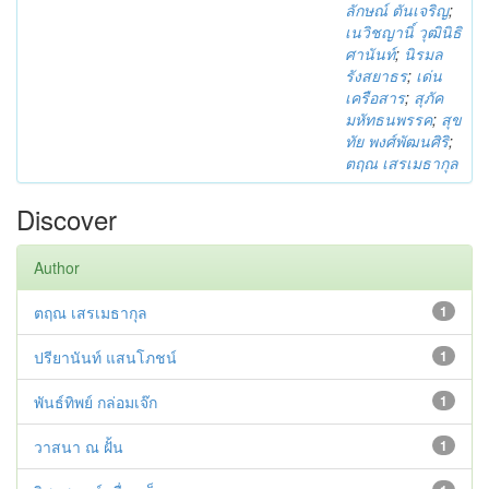
ลักษณ์ ตันเจริญ
;
เนวิชญานิ์ วุฒินิธิ
ศานันท์
;
นิรมล
รังสยาธร
;
เด่น
เครือสาร
;
สุภัค
มหัทธนพรรค
;
สุข
ทัย พงศ์พัฒนศิริ
;
ตฤณ เสรเมธากุล
Discover
Author
ตฤณ เสรเมธากุล
1
ปรียานันท์ แสนโภชน์
1
พันธ์ทิพย์ กล่อมเจ๊ก
1
วาสนา ณ ฝั้น
1