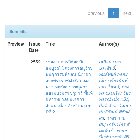
previous
1
next
Item hits:
Preview
Issue
Title
Author(s)
Date
2552
รายงานการวิจัยฉบับ
เสวียน เปรม
สมบูรณ์ โครงการอนุรักษ์
ประสิทธิ์
;
พันธุกรรมพืชอันเนื่องมา
พันธ์ทิพย์ กล่อม
จากพระราชดำริสมเด็จ
เจ๊ก
;
ปรียานันท์
พระเทพรัตนราชสุดาฯ
แสนโภชน์
;
ดวง
สยามบรมราชกุมารี พื้นที่
พร เปรมจิต
;
วิพร
มหาวิทยาลัยนเรศวร
พรรณ์ เนื่องเม็ก
;
อำเภอเมือง จังหวัดพะเยา
กิตติ สัจจาวัฒนา
;
ปีที่ 2
สันธิวัฒน์ พิทักษ์
ผล
;
วาสนา ณ
ฝั้น
;
เกรียงไกร สี
ตะพันธุ์
;
วรากร
ปิ่นขันธยงค์
;
ศิริ