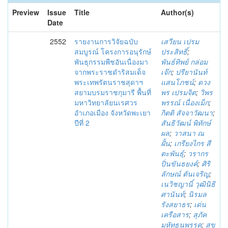
Preview
Issue
Title
Author(s)
Date
2552
รายงานการวิจัยฉบับ
เสวียน เปรม
สมบูรณ์ โครงการอนุรักษ์
ประสิทธิ์
;
พันธุกรรมพืชอันเนื่องมา
พันธ์ทิพย์ กล่อม
จากพระราชดำริสมเด็จ
เจ๊ก
;
ปรียานันท์
พระเทพรัตนราชสุดาฯ
แสนโภชน์
;
ดวง
สยามบรมราชกุมารี พื้นที่
พร เปรมจิต
;
วิพร
มหาวิทยาลัยนเรศวร
พรรณ์ เนื่องเม็ก
;
อำเภอเมือง จังหวัดพะเยา
กิตติ สัจจาวัฒนา
;
ปีที่ 2
สันธิวัฒน์ พิทักษ์
ผล
;
วาสนา ณ
ฝั้น
;
เกรียงไกร สี
ตะพันธุ์
;
วรากร
ปิ่นขันธยงค์
;
ศิริ
ลักษณ์ ตันเจริญ
;
เนวิชญานิ์ วุฒินิธิ
ศานันท์
;
นิรมล
รังสยาธร
;
เด่น
เครือสาร
;
สุภัค
มหัทธนพรรค
;
สุข