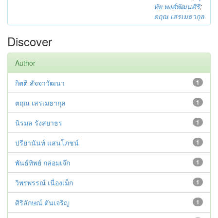
ทัย พงศ์พัฒนศิริ
;
ตฤณ เสรเมธากุล
Discover
Author
กิตติ สัจจาวัฒนา
1
ตฤณ เสรเมธากุล
1
นิรมล รังสยาธร
1
ปรียานันท์ แสนโภชน์
1
พันธ์ทิพย์ กล่อมเจ๊ก
1
วิพรพรรณ์ เนื่องเม็ก
1
ศิริลักษณ์ ตันเจริญ
1