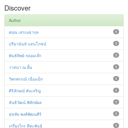
Discover
Author
ตฤณ เสรเมธากุล
1
ปรียานันท์ แสนโภชน์
1
พันธ์ทิพย์ กล่อมเจ๊ก
1
วาสนา ณ ฝั้น
1
วิพรพรรณ์ เนื่องเม็ก
1
ศิริลักษณ์ ตันเจริญ
1
สันธิวัฒน์ พิทักษ์ผล
1
สุขทัย พงศ์พัฒนศิริ
1
เกรียงไกร สีตะพันธุ์
1