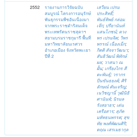
2552
รายงานการวิจัยฉบับ
เสวียน เปรม
สมบูรณ์ โครงการอนุรักษ์
ประสิทธิ์
;
พันธุกรรมพืชอันเนื่องมา
พันธ์ทิพย์ กล่อม
จากพระราชดำริสมเด็จ
เจ๊ก
;
ปรียานันท์
พระเทพรัตนราชสุดาฯ
แสนโภชน์
;
ดวง
สยามบรมราชกุมารี พื้นที่
พร เปรมจิต
;
วิพร
มหาวิทยาลัยนเรศวร
พรรณ์ เนื่องเม็ก
;
อำเภอเมือง จังหวัดพะเยา
กิตติ สัจจาวัฒนา
;
ปีที่ 2
สันธิวัฒน์ พิทักษ์
ผล
;
วาสนา ณ
ฝั้น
;
เกรียงไกร สี
ตะพันธุ์
;
วรากร
ปิ่นขันธยงค์
;
ศิริ
ลักษณ์ ตันเจริญ
;
เนวิชญานิ์ วุฒินิธิ
ศานันท์
;
นิรมล
รังสยาธร
;
เด่น
เครือสาร
;
สุภัค
มหัทธนพรรค
;
สุข
ทัย พงศ์พัฒนศิริ
;
ตฤณ เสรเมธากุล