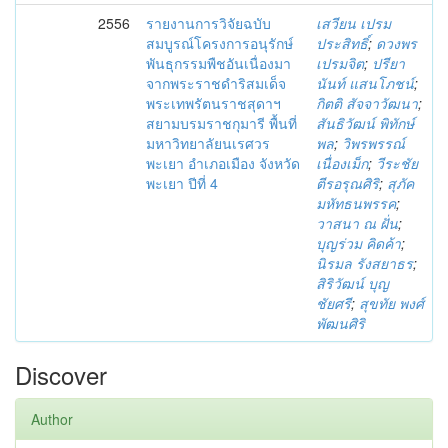
2556
รายงานการวิจัยฉบับ
เสวียน เปรม
สมบูรณ์โครงการอนุรักษ์
ประสิทธิ์
;
ดวงพร
พันธุกรรมพืชอันเนื่องมา
เปรมจิต
;
ปรียา
จากพระราชดำริสมเด็จ
นันท์ แสนโภชน์
;
พระเทพรัตนราชสุดาฯ
กิตติ สัจจาวัฒนา
;
สยามบรมราชกุมารี พื้นที่
สันธิวัฒน์ พิทักษ์
มหาวิทยาลัยนเรศวร
พล
;
วิพรพรรณ์
พะเยา อำเภอเมือง จังหวัด
เนื่องเม็ก
;
วีระชัย
พะเยา ปีที่ 4
ตีรอรุณศิริ
;
สุภัค
มหัทธนพรรค
;
วาสนา ณ ฝั่น
;
บุญร่วม คิดค้า
;
นิรมล รังสยาธร
;
สิริวัฒน์ บุญ
ชัยศรี
;
สุขทัย พงศ์
พัฒนศิริ
Discover
Author