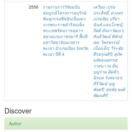
2556
รายงานการวิจัยฉบับ
เสวียน เปรม
สมบูรณ์โครงการอนุรักษ์
ประสิทธิ์
;
ดวงพร
พันธุกรรมพืชอันเนื่องมา
เปรมจิต
;
ปรียา
จากพระราชดำริสมเด็จ
นันท์ แสนโภชน์
;
พระเทพรัตนราชสุดาฯ
กิตติ สัจจาวัฒนา
;
สยามบรมราชกุมารี พื้นที่
สันธิวัฒน์ พิทักษ์
มหาวิทยาลัยนเรศวร
พล
;
วิพรพรรณ์
พะเยา อำเภอเมือง จังหวัด
เนื่องเม็ก
;
วีระชัย
พะเยา ปีที่ 4
ตีรอรุณศิริ
;
สุภัค
มหัทธนพรรค
;
วาสนา ณ ฝั่น
;
บุญร่วม คิดค้า
;
นิรมล รังสยาธร
;
สิริวัฒน์ บุญ
ชัยศรี
;
สุขทัย พงศ์
พัฒนศิริ
Discover
Author