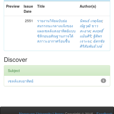
Preview
Issue
Title
Author(s)
Date
2551
รายงานวิจัยฉบับย่อ
นิพนธ์ เกตุจ้อย
;
สมรรถนะกลางแจ้งของ
ณัฐวุฒิ ขาว
แผงเซลล์แสงอาทิตย์แบบ
สะอาด
;
คงฤทธิ์
ซิลิกอนอสัณฐานภาจใต้
แม้นศิริ
;
ฐิติพร
สภาวะอากาศร้อนชื้น
เจาะจง
;
ฉัตรชัย
ศิริสัมพันธ์วงษ์
Discover
Subject
เซลล์แสงอาทิตย์
1
Naresuan University Library
Copyright © 2015 -
Feedback