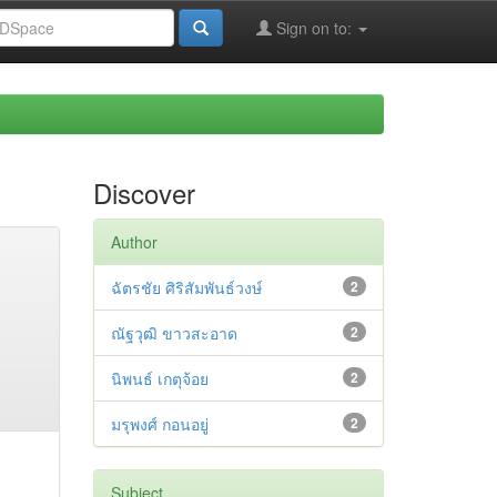
Sign on to:
Discover
Author
ฉัตรชัย ศิริสัมพันธ์วงษ์
2
ณัฐวุฒิ ขาวสะอาด
2
นิพนธ์ เกตุจ้อย
2
มรุพงศ์ กอนอยู่
2
Subject