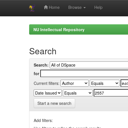
Home
Browse
Help
Skip
navigation
NU Intellectual Repository
Search
Search:
for
Current filters:
Start a new search
Add filters: