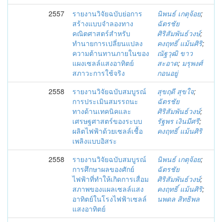
2557
รายงานวิจัยฉบับย่อการ
นิพนธ์ เกตุจ้อย
;
สร้างแบบจำลองทาง
ฉัตรชัย
คณิตศาสตร์สำหรับ
ศิริสัมพันธ์วงษ์
;
ทำนายการเปลี่ยนแปลง
คงฤทธิ์ แม้นศิริ
;
ความต้านทานภายในของ
ณัฐวุฒิ ขาว
แผงเซลล์แสงอาทิตย์
สะอาด
;
มรุพงศ์
สภาวะการใช้จริง
กอนอยู่
2558
รายงานวิจัยฉบับสมบูรณ์
สุขฤดี สุขใจ
;
การประเมินสมรรถนะ
ฉัตรชัย
ทางด้านเทคนิคและ
ศิริสัมพันธ์วงษ์
;
เศรษฐศาสตร์ของระบบ
รัฐพร เงินมีศรี
;
ผลิตไฟฟ้าด้วยเซลล์เชื้อ
คงฤทธิ์ แม้นศิริ
เพลิงแบบอิสระ
2558
รายงานวิจัยฉบับสมบูรณ์
นิพนธ์ เกตุจ้อย
;
การศึกษาผลของศักย์
ฉัตรชัย
ไฟฟ้าที่ทำให้เกิดการเสื่อม
ศิริสัมพันธ์วงษ์
;
สภาพของแผลเซลล์แสง
คงฤทธิ์ แม้นศิริ
;
อาทิตย์ในโรงไฟฟ้าเซลล์
นพดล สิทธิพล
แสงอาทิตย์