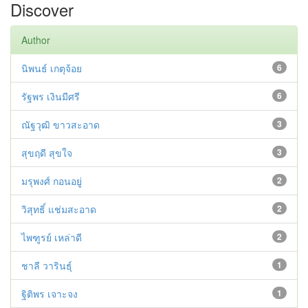
Discover
Author
นิพนธ์ เกตุจ้อย
6
รัฐพร เงินมีศรี
6
ณัฐวุฒิ ขาวสะอาด
3
สุขฤดี สุขใจ
3
มรุพงศ์ กอนอยู่
2
วิสุทธิ์ แช่มสะอาด
2
ไพฑูรย์ เหล่าดี
2
ชาลี วารินธุ์
1
ฐิติพร เจาะจง
1