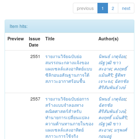
previous
1
2
next
Item hits:
Preview
Issue
Title
Author(s)
Date
2551
รายงานวิจัยฉบับย่อ
นิพนธ์ เกตุจ้อย
;
สมรรถนะกลางแจ้งของ
ณัฐวุฒิ ขาว
แผงเซลล์แสงอาทิตย์แบบ
สะอาด
;
คงฤทธิ์
ซิลิกอนอสัณฐานภาจใต้
แม้นศิริ
;
ฐิติพร
สภาวะอากาศร้อนชื้น
เจาะจง
;
ฉัตรชัย
ศิริสัมพันธ์วงษ์
2557
รายงานวิจัยฉบับย่อการ
นิพนธ์ เกตุจ้อย
;
สร้างแบบจำลองทาง
ฉัตรชัย
คณิตศาสตร์สำหรับ
ศิริสัมพันธ์วงษ์
;
ทำนายการเปลี่ยนแปลง
คงฤทธิ์ แม้นศิริ
;
ความต้านทานภายในของ
ณัฐวุฒิ ขาว
แผงเซลล์แสงอาทิตย์
สะอาด
;
มรุพงศ์
สภาวะการใช้จริง
กอนอยู่