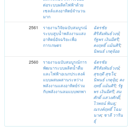
ต่อระบบผลิตไฟฟ้าด้วย
เซลล์แสงอาทิตย์จำนวน
มาก
2561
รายงานวิจัยฉบับสมบูรณ์
ฉัตรชัย
ระบบสูบน้ำพลังงานแสง
ศิริสัมพันธ์วงษ์
;
อาทิตย์อัจฉริยะเพื่อ
รัฐพร เงินมีศรี
;
การเกษตร
คงฤทธิ์ แม้นศิริ
;
นิพนธ์ เกตุจ้อย
2560
รายงานฉบับสมบูรณ์การ
ฉัตรชัย
พัฒนาระบบผลิตน้ำดื่ม
ศิริสัมพันธ์วงษ์
;
และไฟฟ้าอเนกประสงค์
สุขฤดี สุขใจ
;
แบบผสมผสานระหว่าง
นิพนธ์ เกตุจุ้ย
;
คง
พลังงานแสงอาทิตย์ร่วม
ฤทธิ์ แม้นศิริ
;
รัฐ
กับพลังงานลมแบบพกพา
พร เงินมีศรี
;
สม
ศักดิ์ แสวงศักดิ์
;
ไวพจน์ พินธุ
;
ณรงค์ฤทธิ์ โฉม
นาค
;
ชาลี วาริน
ธุ์