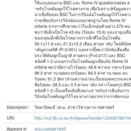
ใช้แบบสอบถาม BSC และ Rome IV questionnaires ส
าหรับโรคท้องผูกไร้โรคทางกาย เพื่อวิเคราะห์ข้อมูลคว
น่าเชื่อถือของ BSC ในการวินิจฉัยโรคท้องผูกไร้โรคทา
กายเทียบกับการวินิจฉัยแบบมาตรฐานโดย Rome IV
criteria จากการศึกษาพบว่าในเด็กกลุ่มตัวอย่าง 275 คน
พบว่ามีเด็กเป็นโรค 43 คน (ร้อยละ 15.6) และอายุเฉลี่ย
ของกลุ่มเด็กที่เป็นโรคมากกว่าเด็กที่ไม่เป็นโรคคือ
30.1±11.9 และ 21.2±12.2 เดือน ตามล าดับ โดยมีนัย
าคัญทางสถิติ (P<0.001) นอกจากนี้พบว่าปัจจัยเสี่ยงคือ
ประวัติท้องผูกในญาติ สายตรง (P=0.017) และ BSC
ชนิดที่ 1-2 บ่งบอกว่าเป็นโรคท้องผูกเทียบกับ Rome IV
criteria พบว่ามีความไวร้อยละ 48.8 ความจ าเพาะร้อย
98.3 ค่าท านายผลบวกร้อยละ 84.0 ค่าท านายผล ลบ
ร้อยละ 91.2 อัตราส่วนความน่าจะเป็นของผลบวกและ
คือร้อยละ 28.3 และ 0.5 ตามล าดับ กล่าวโดยสรุป BS
ชนิดที่ 1-2 เป็นเครื่องมือที่เหมาะส าหรับการยืนยันการ
วินิจฉัยโรคท้องผูกไร้โรค ทางกายมากกว่าการคัดกรอง
Description:
วิทยานิพนธ์ วท.ม. สาขาวิชากุมารเวชศาสตร์
URI:
http://nuir.lib.nu.ac.th/dspace/handle/123456789/70
Appears in
คณะแพทยศาสตร์