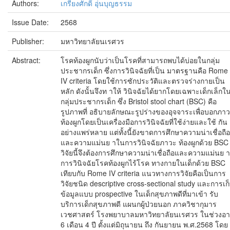
Authors:
เกรียงศักดิ์ อุ่นบุญธรรม
Issue Date:
2568
Publisher:
มหาวิทยาลัยนเรศวร
Abstract:
โรคท้องผูกนับว่าเป็นโรคที่สามารถพบได้บ่อยในกลุ่ม
ประชากรเด็ก ซึ่งการวินิจฉัยที่เป็น มาตรฐานคือ Rome
IV criteria โดยใช้การซักประวัติและตรวจร่างกายเป็น
หลัก ดังนั้นจึงท าให้ วินิจฉัยได้ยากโดยเฉพาะเด็กเล็กใ
กลุ่มประชากรเด็ก ซึ่ง Bristol stool chart (BSC) คือ
รูปภาพที่ อธิบายลักษณะรูปร่างของอุจจาระเพื่อบอกภา
ท้องผูกโดยเป็นเครื่องมือการวินิจฉัยที่ใช้ง่ายและใช้ กัน
อย่างแพร่หลาย แต่ทั้งนี้ยังขาดการศึกษาความน่าเชื่อถือ
และความแม่นย าในการวินิจฉัยภาวะ ท้องผูกด้วย BSC
วิจัยนี้จึงต้องการศึกษาความน่าเชื่อถือและความแม่นย า
การวินิจฉัยโรคท้องผูกไร้โรค ทางกายในเด็กด้วย BSC
เทียบกับ Rome IV criteria แนวทางการวิจัยคือเป็นการ
วิจัยชนิด descriptive cross-sectional study และการเก
ข้อมูลแบบ prospective ในเด็กสุขภาพดีที่มาเข้า รับ
บริการเด็กสุขภาพดี แผนกผู้ป่วยนอก ภาควิชากุมาร
เวชศาสตร์ โรงพยาบาลมหาวิทยาลัยนเรศวร ในช่วงอา
6 เดือน 4 ปี ตั้งแต่มิถุนายน ถึง กันยายน พ.ศ.2568 โดย