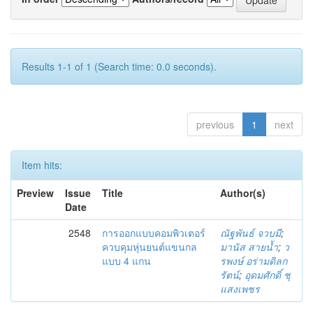
Results 1-1 of 1 (Search time: 0.0 seconds).
previous
1
next
Item hits:
Preview
Issue
Title
Author(s)
Date
2548
การออกแบบคอมพิวเตอร์
ณัฐพันธ์ จวบมี
;
ควบคุมหุ่นยนต์แขนกล
มานัส สายน้ำ
;
ว
แบบ 4 แกน
รพงษ์ อร่ามดิลก
รัตน์
;
อุดมศักดิ์ ชุ
แสงเพชร