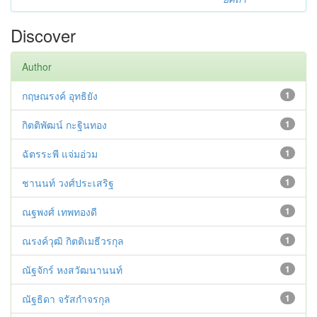
Discover
Author
กฤษณรงค์ อุทธิยัง
1
กิตติพัฒน์ กะฐินทอง
1
ฉัตรระพี แจ่มอ่วม
1
ชานนท์ วงศ์ประเสริฐ
1
ณฐพงศ์ เทพทองดี
1
ณรงค์วุฒิ กิตติเมธีวรกุล
1
ณัฐจักร์ หงสวัฒนานนท์
1
ณัฐธิดา จรัสกำจรกุล
1