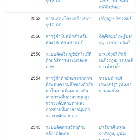
รูป 3 มิติ
วิจิตร
;
วนารัตน์
จุฬพันธ์ทอง
2552
การแสดงโครงสร้างของ
ปริญญา วิชาวงษ์
รูป 2 มิติ
2556
การรู้จำใบหน้าสำหรับ
กิตติพัฒน์ กะฐินท
ห้องวิจัยทัศนศาสตร์
อง
;
วรรษา เงินดี
2556
ระบบคิดเงินซูชิอัตโนมัติ
ณรงค์วุฒิ กิตติ
ด้วยวิธีการประมวลผล
เมธีวรกุล
;
วรรณจิ
ภาพ
กา เพ็ชรผึ้ง
2554
การรู้จำตัวอักษรจากภาพ
ชานนท์ วงศ์
ที่ระดับความลึกของตัวอัก
ประเสริฐ
;
รุ่งนภา
ษาในภาพที่แตกต่างกัน
ยาณะเรือง
จากภาพที่มองจากมุมสูง
กว่าระดับสายตาและ
ภาพถ่ายที่มองจากมุมต่ำ
กว่าระดับสายตา
2543
ระบบติดตามวัตถุด้วย
ปาริชาติ อรุณ
กล้องดิจิตอล
อาศิรกุล
;
มุนิน
ยศถา