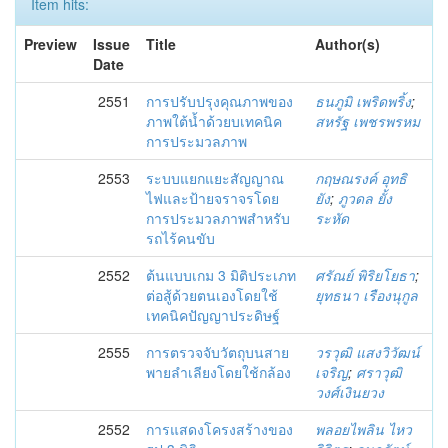
Item hits:
Preview
Issue
Title
Author(s)
Date
2551
การปรับปรุงคุณภาพของ
ธนภูมิ เพริดพริ้ง
;
ภาพใต้น้ำด้วยบเทคนิค
สหรัฐ เพชรพรหม
การประมวลภาพ
2553
ระบบแยกแยะสัญญาณ
กฤษณรงค์ อุทธิ
ไฟและป้ายจราจรโดย
ยัง
;
ภูวดล ยั้ง
การประมวลภาพสำหรับ
ระหัด
รถไร้คนขับ
2552
ต้นแบบเกม 3 มิติประเภท
ศรัณย์ พิริยโยธา
;
ต่อสู้ด้วยตนเองโดยใช้
ยุทธนา เรืองนุกูล
เทคนิคปัญญาประดิษฐ์
2555
การตรวจจับวัตถุบนสาย
วรวุฒิ แสงวิวัฒน์
พายลำเลียงโดยใช้กล้อง
เจริญ
;
ศราวุฒิ
วงศ์เงินยวง
2552
การแสดงโครงสร้างของ
พลอยไพลิน ไหว