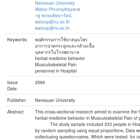
Naresuan University
Watoo Phrompittayarat
วธู พรหมพิทยารัตน์
watoop@nu.ac.th
watoop@nu.ac.th
Keywords:
พฤติกรรมการใช้ยาสมุนไพร
อาการปวดกระดูกและกล้ามเนื้อ
บุคลากรในโรงพยาบาล
herbal medicine behavior
Musculoskeletal Pain
personnel in Hospital
Issue
2566
Date:
Publisher:
Naresuan University
Abstract:
This cross-sectional research aimed to examine the fa
herbal medicine behavior in Musculoskeletal Pain of 
The study sample included 333 people in Hospi
by random sampling using equal proportions. Data w
collectusing questionnaires, Which were tested for co