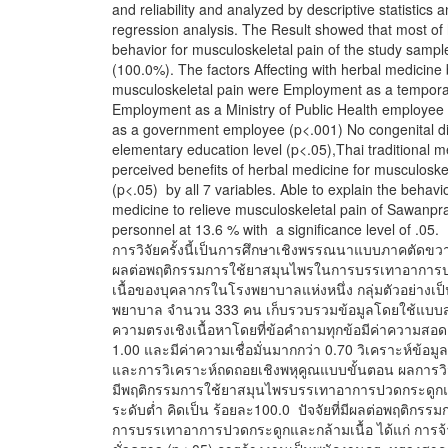
and reliability and analyzed by descriptive statistics 
regression analysis. The Result showed that most of
behavior for musculoskeletal pain of the study sample
(100.0%). The factors Affecting with herbal medicine 
musculoskeletal pain were Employment as a tempora
Employment as a Ministry of Public Health employe
as a government employee (p<.001) No congenital d
elementary education level (p<.05),Thai traditional 
perceived benefits of herbal medicine for musculoskele
(p<.05) by all 7 variables. Able to explain the behavi
medicine to relieve musculoskeletal pain of Sawanpr
personnel at 13.6 % with a significance level of .05.
การวิจัยครั้งนี้เป็นการศึกษาเชิงพรรณนาแบบภาคตัดขวาง เ
ผลต่อพฤติกรรมการใช้ยาสมุนไพรในการบรรเทาอาการ
เนื้อของบุคลากรในโรงพยาบาลแห่งหนึ่ง กลุ่มตัวอย่างเ
พยาบาล จำนวน 333 คน เก็บรวบรวมข้อมูลโดยใช้แบบส
ความตรงเชิงเนื้อหาโดยที่ข้อคำถามทุกข้อมีค่าความสอดค
1.00 และมีค่าความเชื่อมั่นมากกว่า 0.70 วิเคราะห์ข้อม
และการวิเคราะห์ถดถอยเชิงพหุคูณแบบขั้นตอน ผลการวิจัย
มีพฤติกรรมการใช้ยาสมุนไพรบรรเทาอาการปวดกระดูกและ
ระดับต่ำ คิดเป็น ร้อยละ100.0 ปัจจัยที่มีผลต่อพฤติกร
การบรรเทาอาการปวดกระดูกและกล้ามเนื้อ ได้แก่ การจ้