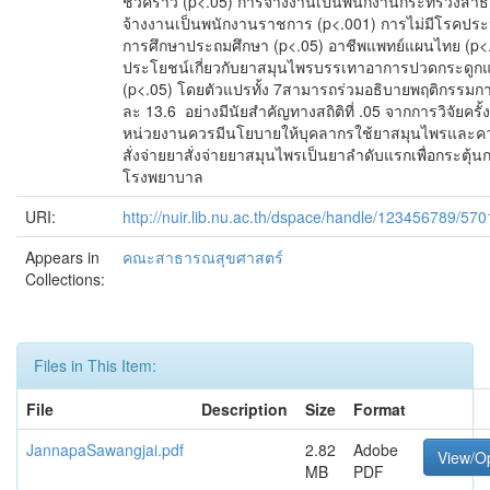
ชั่วคราว (p<.05) การจ้างงานเป็นพนักงานกระทรวงสาธ
จ้างงานเป็นพนักงานราชการ (p<.001) การไม่มีโรคประจ
การศึกษาประถมศึกษา (p<.05) อาชีพแพทย์แผนไทย (p<.
ประโยชน์เกี่ยวกับยาสมุนไพรบรรเทาอาการปวดกระดูกแล
(p<.05) โดยตัวแปรทั้ง 7สามารถร่วมอธิบายพฤติกรรมกา
ละ 13.6 อย่างมีนัยสำคัญทางสถิติที่ .05 จากการวิจัยครั้
หน่วยงานควรมีนโยบายให้บุคลากรใช้ยาสมุนไพรและควรมี
สั่งจ่ายยาสั่งจ่ายยาสมุนไพรเป็นยาลำดับแรกเพื่อกระตุ
โรงพยาบาล
URI:
http://nuir.lib.nu.ac.th/dspace/handle/123456789/570
Appears in
คณะสาธารณสุขศาสตร์
Collections:
Files in This Item:
File
Description
Size
Format
JannapaSawangjai.pdf
2.82
Adobe
View/O
MB
PDF