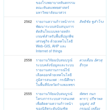
ของโรงพยาบาลทันตกรรม
คณะทันตแพทยศาสตร์
มหาวิทยาลัยนเรศวร
2562
รายงานความก้าวหน้าการ
สิทธิชัย ชูสำโรง
พัฒนาระบบสนับสนุนการ
ตัดสินใจแบบหลายหลัก
เกณฑ์สำหรับพื้นที่ปลูกพืช
เศรษฐกิจ ด้วยเทคโนโลยี
Web-GIS, AHP และ
Internet of things
2558
รายงานวิจัยฉบับสมบรูณ์
ดวงเดือน อัศวสุ
ระบบคลังข้อมูลและระบบ
ธีรกุล
รายงานสถานการณ์ไข้
เลือดออกด้วยเทคโนโลยี
ภูมิสารสนเทศ : กรณีศึกษา
ในพื้นที่จังหวัดกำแพงเพชร
2555
รายงานวิจัยฉบับสมบูรณ์
ทัศพร กนก
โครงการระบบสารสนเทศ
พารา
;
ปรีชาพล
เพื่อติดตามความก้าวหน้า
บุญส่ง
;
สสิ
ของนิสิตระดับบัณฑิต
กรณณ์ เหลือง