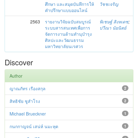
ศึกษา และสมุดบันทึการให้
วิชชเจริญ
คำปรึกษาแบบออนไลน์
2563
รายงานวิจัยฉบับสมบูรณ์
พิเชษฐ์ สิงหเดช
;
ระบบสารสนเทศเพื่อการ
ปวีณา นัยนิตย์
จัดการงานด้านทำนุบำรุง
ศิลปะและวัฒนธรรม
มหาวิทยาลัยนเรศวร
Discover
Author
ญาณภัทร เรืองสกุล
2
สิทธิชัย ชูสำโรง
2
Michael Brueckner
1
กนกกาญจน์ เสน่ห์ นมะหุต
1