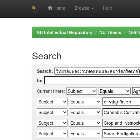
Home
Browse
Help
Skip
navigation
NU Intellectual Repository
NU Thesis
วิทยา
Search
Search:
for
Current filters: