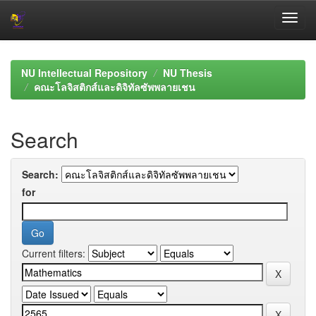
Skip
navigation
NU Intellectual Repository
NU Thesis
คณะโลจิสติกส์และดิจิทัลซัพพลายเชน
Search
Search:
for
Current filters: