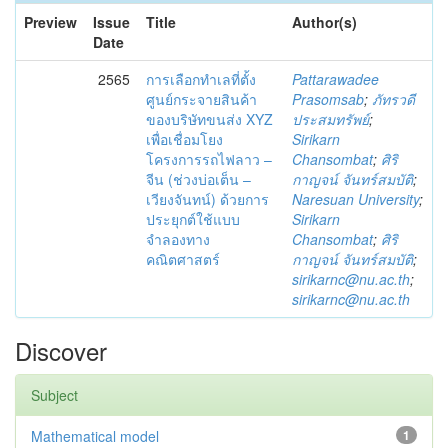
Preview
Issue
Title
Author(s)
Date
2565
การเลือกทำเลที่ตั้ง
Pattarawadee
ศูนย์กระจายสินค้า
Prasomsab
;
ภัทรวดี
ของบริษัทขนส่ง XYZ
ประสมทรัพย์
;
เพื่อเชื่อมโยง
Sirikarn
โครงการรถไฟลาว –
Chansombat
;
ศิริ
จีน (ช่วงบ่อเต็น –
กาญจน์ จันทร์สมบัติ
;
เวียงจันทน์) ด้วยการ
Naresuan University
;
ประยุกต์ใช้แบบ
Sirikarn
จำลองทาง
Chansombat
;
ศิริ
คณิตศาสตร์
กาญจน์ จันทร์สมบัติ
;
sirikarnc@nu.ac.th
;
sirikarnc@nu.ac.th
Discover
Subject
Mathematical model
1