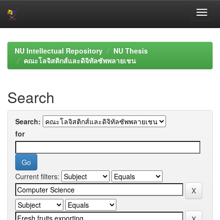
Skip
navigation
NU Intellectual Repository
NU Thesis
คณะโลจิสติกส์และดิจิทัลซัพพลายเชน
Search
Search:
for
Current filters: