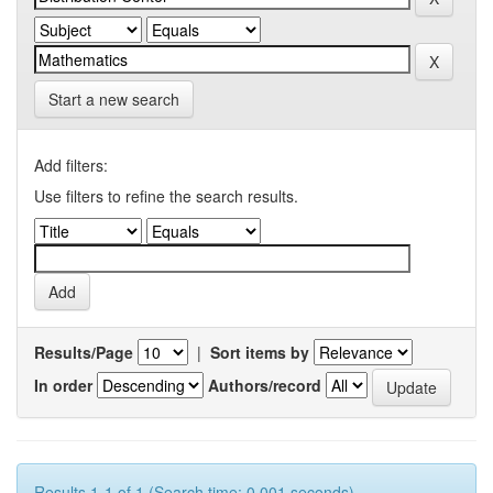
Start a new search
Add filters:
Use filters to refine the search results.
Results/Page
|
Sort items by
In order
Authors/record
Results 1-1 of 1 (Search time: 0.001 seconds).