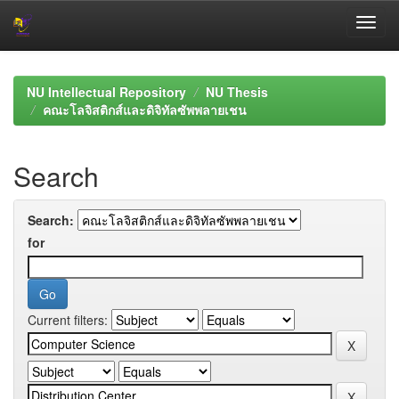
Skip
navigation
NU Intellectual Repository
NU Thesis
คณะโลจิสติกส์และดิจิทัลซัพพลายเชน
Search
Search:
for
Current filters: