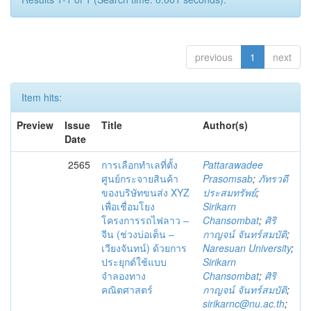
previous
1
next
Item hits:
Preview
Issue
Title
Author(s)
Date
2565
การเลือกทำเลที่ตั้ง
Pattarawadee
ศูนย์กระจายสินค้า
Prasomsab
;
ภัทรวดี
ของบริษัทขนส่ง XYZ
ประสมทรัพย์
;
เพื่อเชื่อมโยง
Sirikarn
โครงการรถไฟลาว –
Chansombat
;
ศิริ
จีน (ช่วงบ่อเต็น –
กาญจน์ จันทร์สมบัติ
;
เวียงจันทน์) ด้วยการ
Naresuan University
;
ประยุกต์ใช้แบบ
Sirikarn
จำลองทาง
Chansombat
;
ศิริ
คณิตศาสตร์
กาญจน์ จันทร์สมบัติ
;
sirikarnc@nu.ac.th
;