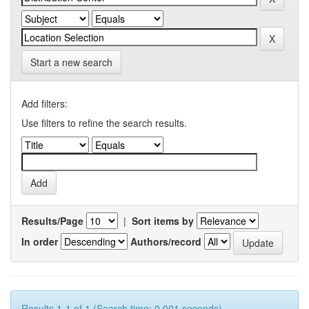
Start a new search
Add filters:
Use filters to refine the search results.
Results/Page
|
Sort items by
In order
Authors/record
Results 1-1 of 1 (Search time: 0.001 seconds).