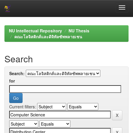
Skip
navigation
NU Intellectual Repository
NU Thesis
คณะโลจิสติกส์และดิจิทัลซัพพลายเชน
Search
Search:
for
Current filters: