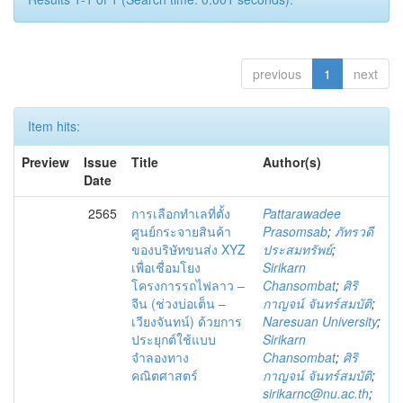
previous
1
next
Item hits:
Preview
Issue
Title
Author(s)
Date
2565
การเลือกทำเลที่ตั้ง
Pattarawadee
ศูนย์กระจายสินค้า
Prasomsab
;
ภัทรวดี
ของบริษัทขนส่ง XYZ
ประสมทรัพย์
;
เพื่อเชื่อมโยง
Sirikarn
โครงการรถไฟลาว –
Chansombat
;
ศิริ
จีน (ช่วงบ่อเต็น –
กาญจน์ จันทร์สมบัติ
;
เวียงจันทน์) ด้วยการ
Naresuan University
;
ประยุกต์ใช้แบบ
Sirikarn
จำลองทาง
Chansombat
;
ศิริ
คณิตศาสตร์
กาญจน์ จันทร์สมบัติ
;
sirikarnc@nu.ac.th
;