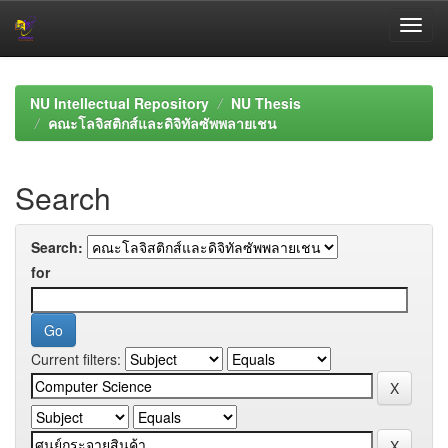
Skip
navigation
NU Intellectual Repository
NU Thesis
คณะโลจิสติกส์และดิจิทัลซัพพลายเชน
Search
Search:
for
Current filters: