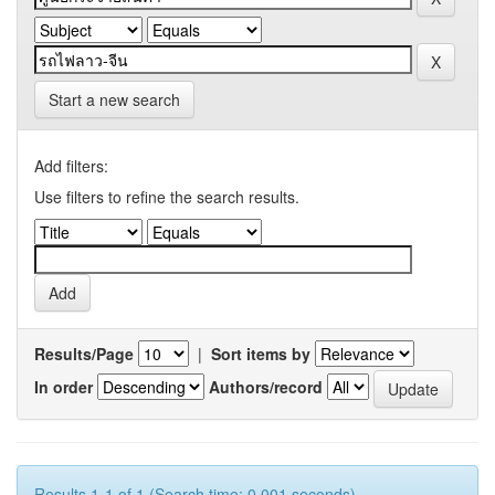
Start a new search
Add filters:
Use filters to refine the search results.
Results/Page
|
Sort items by
In order
Authors/record
Results 1-1 of 1 (Search time: 0.001 seconds).