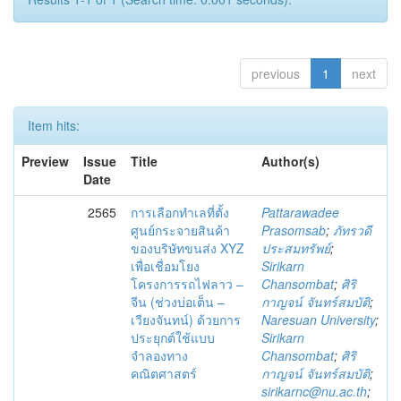
previous
1
next
Item hits:
Preview
Issue
Title
Author(s)
Date
2565
การเลือกทำเลที่ตั้ง
Pattarawadee
ศูนย์กระจายสินค้า
Prasomsab
;
ภัทรวดี
ของบริษัทขนส่ง XYZ
ประสมทรัพย์
;
เพื่อเชื่อมโยง
Sirikarn
โครงการรถไฟลาว –
Chansombat
;
ศิริ
จีน (ช่วงบ่อเต็น –
กาญจน์ จันทร์สมบัติ
;
เวียงจันทน์) ด้วยการ
Naresuan University
;
ประยุกต์ใช้แบบ
Sirikarn
จำลองทาง
Chansombat
;
ศิริ
คณิตศาสตร์
กาญจน์ จันทร์สมบัติ
;
sirikarnc@nu.ac.th
;