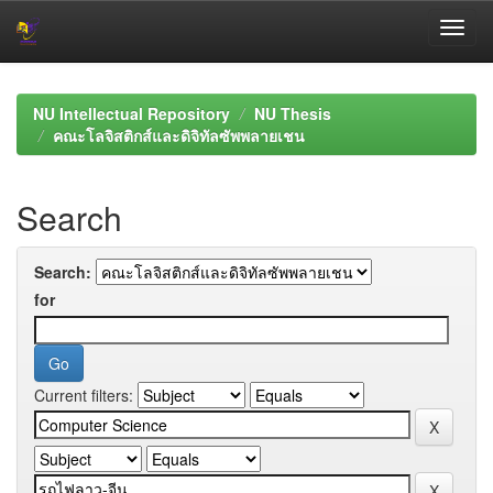
Skip
navigation
NU Intellectual Repository
NU Thesis
คณะโลจิสติกส์และดิจิทัลซัพพลายเชน
Search
Search:
for
Current filters: