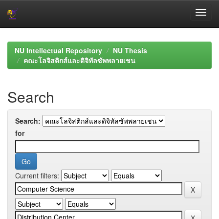
Skip
navigation
NU Intellectual Repository
NU Thesis
คณะโลจิสติกส์และดิจิทัลซัพพลายเชน
Search
Search:
for
Current filters: