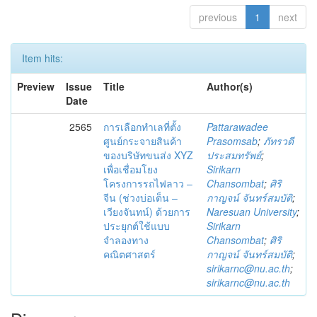
previous
1
next
Item hits:
Preview
Issue
Title
Author(s)
Date
2565
การเลือกทำเลที่ตั้ง
Pattarawadee
ศูนย์กระจายสินค้า
Prasomsab
;
ภัทรวดี
ของบริษัทขนส่ง XYZ
ประสมทรัพย์
;
เพื่อเชื่อมโยง
Sirikarn
โครงการรถไฟลาว –
Chansombat
;
ศิริ
จีน (ช่วงบ่อเต็น –
กาญจน์ จันทร์สมบัติ
;
เวียงจันทน์) ด้วยการ
Naresuan University
;
ประยุกต์ใช้แบบ
Sirikarn
จำลองทาง
Chansombat
;
ศิริ
คณิตศาสตร์
กาญจน์ จันทร์สมบัติ
;
sirikarnc@nu.ac.th
;
sirikarnc@nu.ac.th