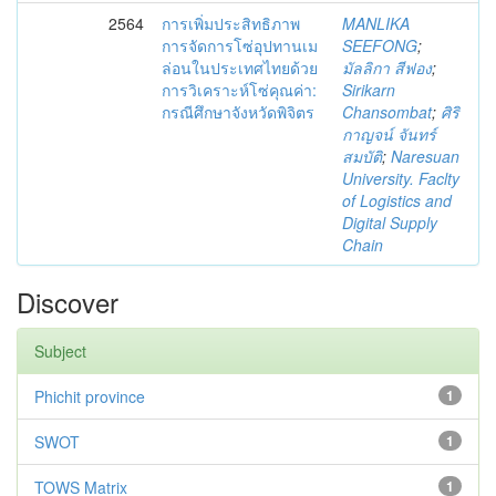
2564
การเพิ่มประสิทธิภาพ
MANLIKA
การจัดการโซ่อุปทานเม
SEEFONG
;
ล่อนในประเทศไทยด้วย
มัลลิกา สีฟอง
;
การวิเคราะห์โซ่คุณค่า:
Sirikarn
กรณีศึกษาจังหวัดพิจิตร
Chansombat
;
ศิริ
กาญจน์ จันทร์
สมบัติ
;
Naresuan
University. Faclty
of Logistics and
Digital Supply
Chain
Discover
Subject
Phichit province
1
SWOT
1
TOWS Matrix
1