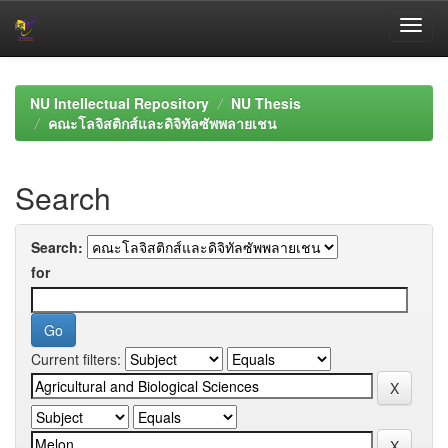
Skip
navigation
NU Intellectual Repository
NU Thesis
คณะโลจิสติกส์และดิจิทัลซัพพลายเชน
Search
Search:
for
Current filters: