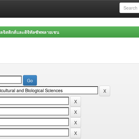
จิสติกส์และดิจิทัลซัพพลายเชน