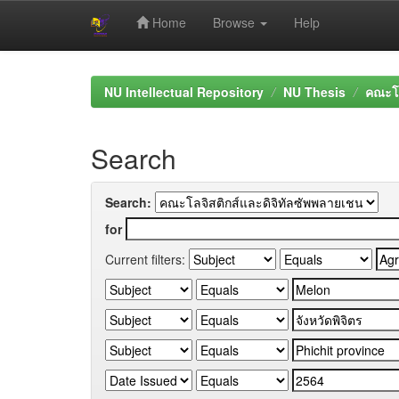
Home
Browse
Help
Skip
navigation
NU Intellectual Repository
NU Thesis
คณะโล
Search
Search:
for
Current filters: