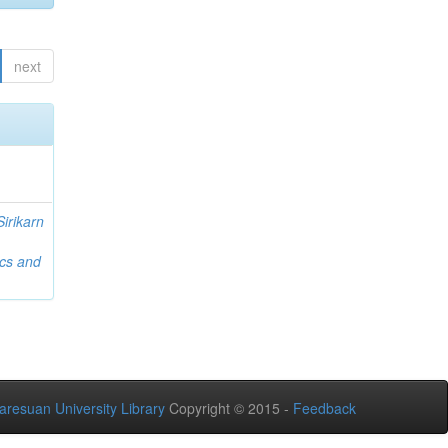
next
Sirikarn
ics and
aresuan University Library
Copyright © 2015 -
Feedback