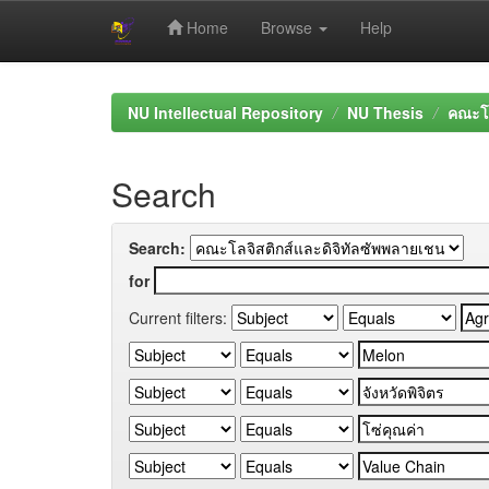
Home
Browse
Help
Skip
navigation
NU Intellectual Repository
NU Thesis
คณะโล
Search
Search:
for
Current filters: