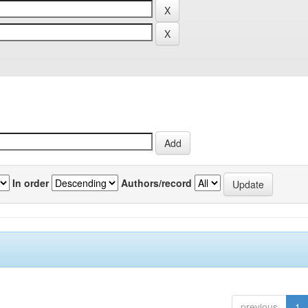
In order
Authors/record
previous
1