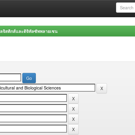
จิสติกส์และดิจิทัลซัพพลายเชน