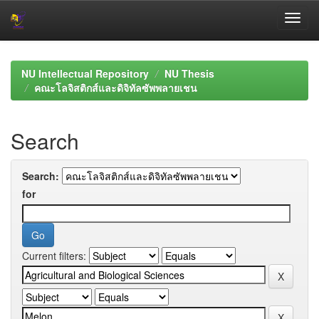
Skip
navigation
NU Intellectual Repository
NU Thesis
คณะโลจิสติกส์และดิจิทัลซัพพลายเชน
Search
Search:
for
Current filters: