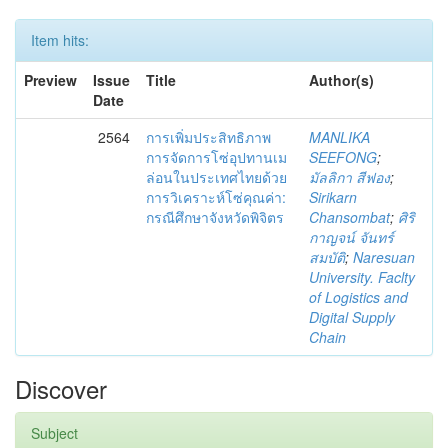
Item hits:
Preview
Issue
Title
Author(s)
Date
2564
การเพิ่มประสิทธิภาพ
MANLIKA
การจัดการโซ่อุปทานเม
SEEFONG
;
ล่อนในประเทศไทยด้วย
มัลลิกา สีฟอง
;
การวิเคราะห์โซ่คุณค่า:
Sirikarn
กรณีศึกษาจังหวัดพิจิตร
Chansombat
;
ศิริ
กาญจน์ จันทร์
สมบัติ
;
Naresuan
University. Faclty
of Logistics and
Digital Supply
Chain
Discover
Subject