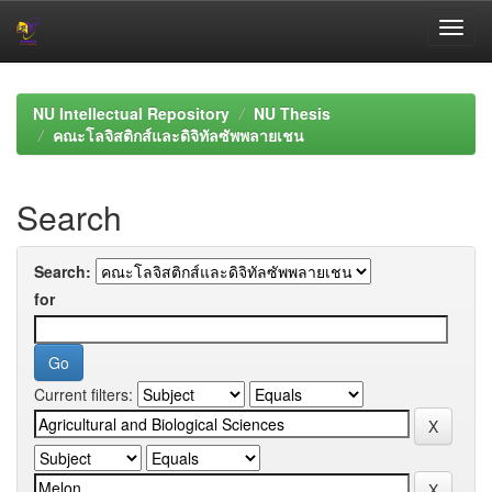
Skip
navigation
NU Intellectual Repository
NU Thesis
คณะโลจิสติกส์และดิจิทัลซัพพลายเชน
Search
Search:
for
Current filters: