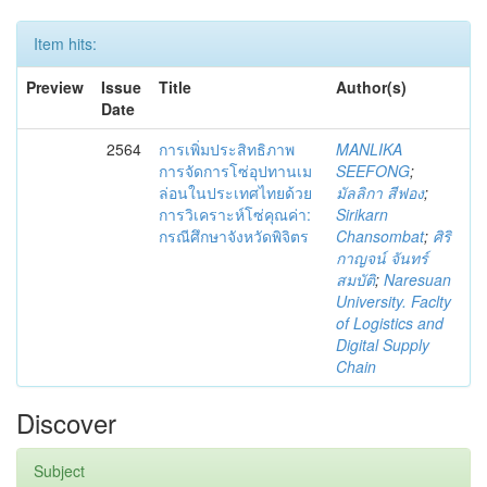
Item hits:
Preview
Issue
Title
Author(s)
Date
2564
การเพิ่มประสิทธิภาพ
MANLIKA
การจัดการโซ่อุปทานเม
SEEFONG
;
ล่อนในประเทศไทยด้วย
มัลลิกา สีฟอง
;
การวิเคราะห์โซ่คุณค่า:
Sirikarn
กรณีศึกษาจังหวัดพิจิตร
Chansombat
;
ศิริ
กาญจน์ จันทร์
สมบัติ
;
Naresuan
University. Faclty
of Logistics and
Digital Supply
Chain
Discover
Subject