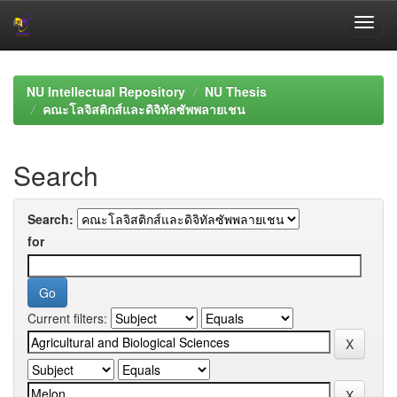
Skip
navigation
NU Intellectual Repository
NU Thesis
คณะโลจิสติกส์และดิจิทัลซัพพลายเชน
Search
Search:
for
Current filters: