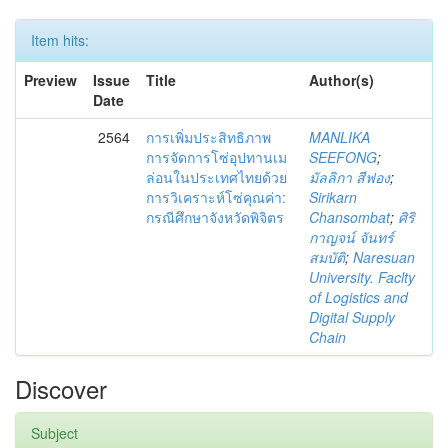
Item hits:
Preview
Issue
Title
Author(s)
Date
2564
การเพิ่มประสิทธิภาพ
MANLIKA
การจัดการโซ่อุปทานเม
SEEFONG
;
ล่อนในประเทศไทยด้วย
มัลลิกา สีฟอง
;
การวิเคราะห์โซ่คุณค่า:
Sirikarn
กรณีศึกษาจังหวัดพิจิตร
Chansombat
;
ศิริ
กาญจน์ จันทร์
สมบัติ
;
Naresuan
University. Faclty
of Logistics and
Digital Supply
Chain
Discover
Subject