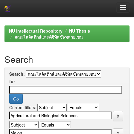
Skip
navigation
NU Intellectual Repository
NU Thesis
คณะโลจิสติกส์และดิจิทัลซัพพลายเชน
Search
Search:
for
Current filters: