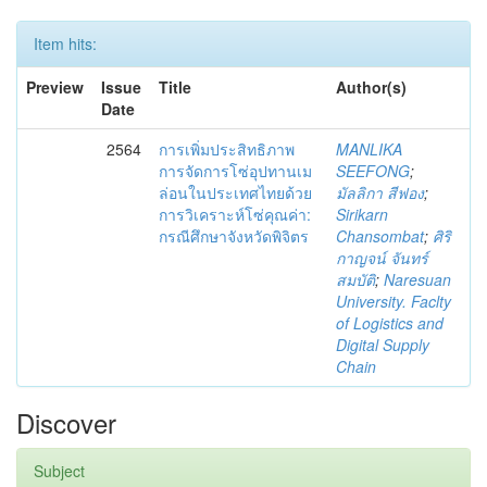
Item hits:
Preview
Issue
Title
Author(s)
Date
2564
การเพิ่มประสิทธิภาพ
MANLIKA
การจัดการโซ่อุปทานเม
SEEFONG
;
ล่อนในประเทศไทยด้วย
มัลลิกา สีฟอง
;
การวิเคราะห์โซ่คุณค่า:
Sirikarn
กรณีศึกษาจังหวัดพิจิตร
Chansombat
;
ศิริ
กาญจน์ จันทร์
สมบัติ
;
Naresuan
University. Faclty
of Logistics and
Digital Supply
Chain
Discover
Subject