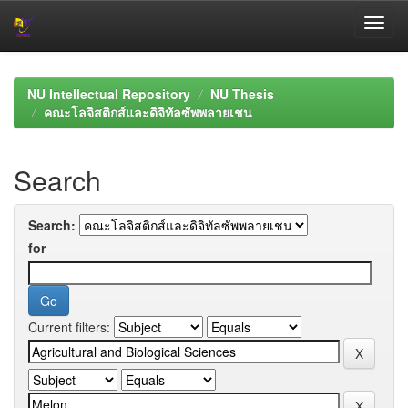
Skip
navigation
NU Intellectual Repository
NU Thesis
คณะโลจิสติกส์และดิจิทัลซัพพลายเชน
Search
Search:
for
Current filters: