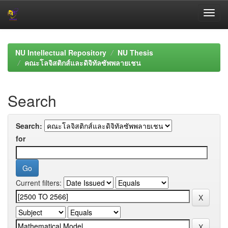
Skip
navigation
NU Intellectual Repository
NU Thesis
คณะโลจิสติกส์และดิจิทัลซัพพลายเชน
Search
Search:
for
Current filters: