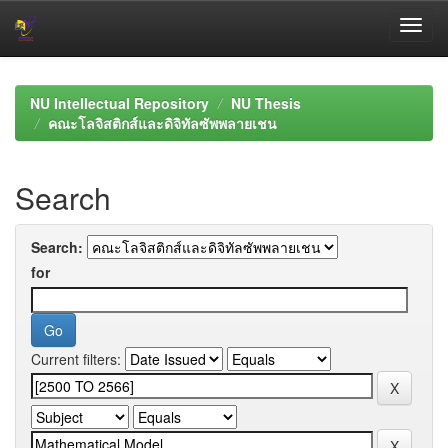
Skip
navigation
NU Intellectual Repository
NU Thesis
คณะโลจิสติกส์และดิจิทัลซัพพลายเชน
Search
Search:
for
Current filters: