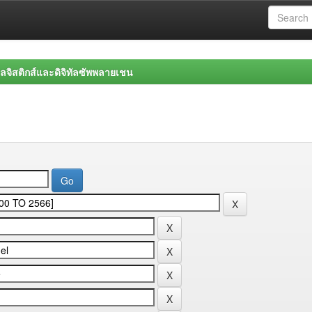
จิสติกส์และดิจิทัลซัพพลายเชน