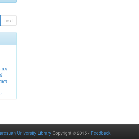
next
ระสม
น์
karn
h
aresuan University Library
Copyright © 2015 -
Feedback