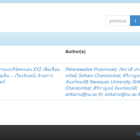
previous
1
Author(s)
้าของบริษัทขนส่ง XYZ เพื่อเชื่อม
Pattarawadee Prasomsab
;
ภัทรวดี ป
เต็น – เวียงจันทน์) ด้วยการ
ทรัพย์
;
Sirikarn Chansombat
;
ศิริกาญจ
ตร์
จันทร์สมบัติ
;
Naresuan University
;
Siri
Chansombat
;
ศิริกาญจน์ จันทร์สมบัติ
;
sirikarnc@nu.ac.th
;
sirikarnc@nu.ac.t
N