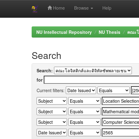
Home
Browse
Help
Skip
navigation
NU Intellectual Repository
NU Thesis
คณะโล
Search
Search:
for
Current filters: