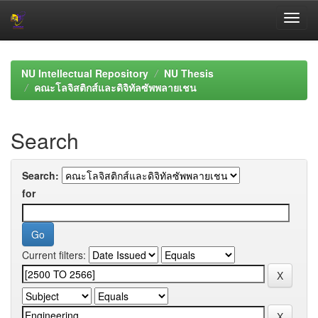
Skip
navigation
NU Intellectual Repository
NU Thesis
คณะโลจิสติกส์และดิจิทัลซัพพลายเชน
Search
Search:
for
Current filters: