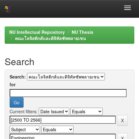
Skip
navigation
NU Intellectual Repository
NU Thesis
คณะโลจิสติกส์และดิจิทัลซัพพลายเชน
Search
Search:
for
Current filters: