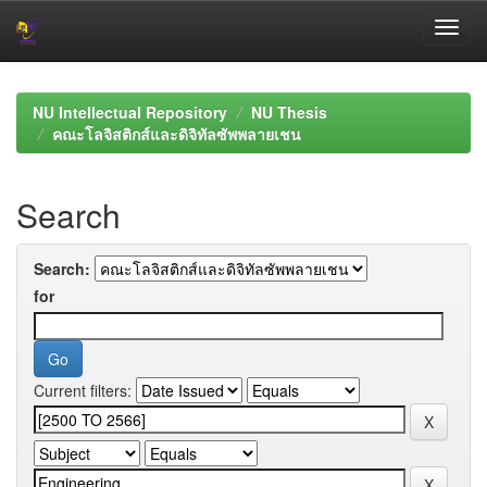
Skip
navigation
NU Intellectual Repository
NU Thesis
คณะโลจิสติกส์และดิจิทัลซัพพลายเชน
Search
Search:
for
Current filters: