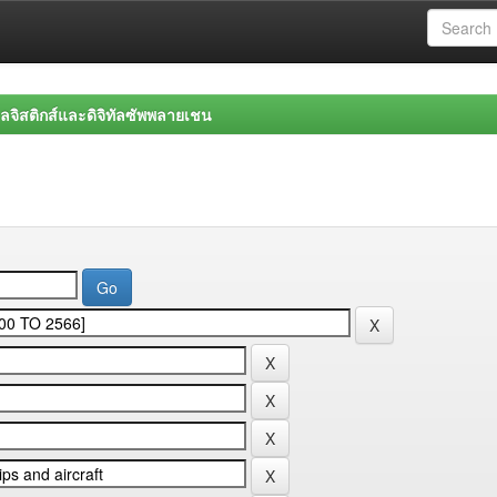
จิสติกส์และดิจิทัลซัพพลายเชน