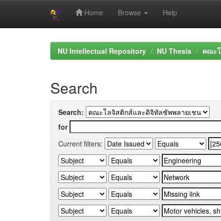
Home
Browse
Help
Skip
navigation
NU Intellectual Repository
NU Thesis
คณะโล
Search
Search:
for
Current filters: