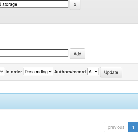
In order
Authors/record
previous
1