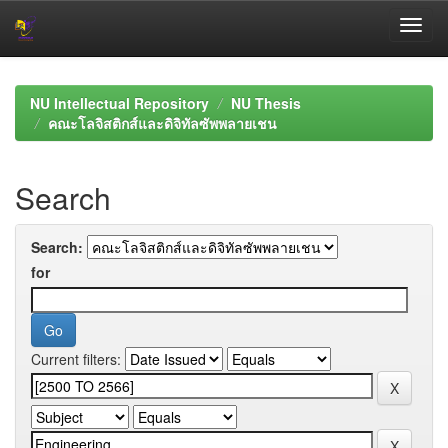
Skip
navigation
NU Intellectual Repository
NU Thesis
คณะโลจิสติกส์และดิจิทัลซัพพลายเชน
Search
Search:
for
Current filters: