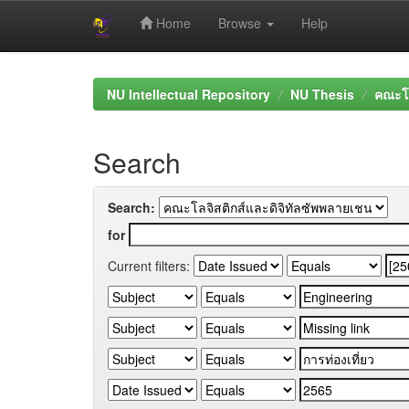
Home
Browse
Help
Skip
navigation
NU Intellectual Repository
NU Thesis
คณะโล
Search
Search:
for
Current filters: