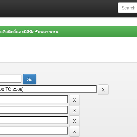
จิสติกส์และดิจิทัลซัพพลายเชน