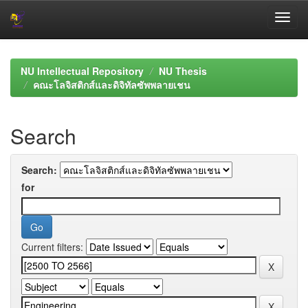
Skip
navigation
NU Intellectual Repository
NU Thesis
คณะโลจิสติกส์และดิจิทัลซัพพลายเชน
Search
Search:
for
Current filters: