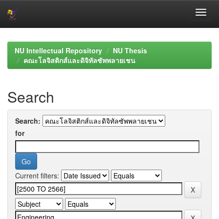
Skip
navigation
NU Intellectual Repository
NU Thesis
คณะโลจิสติกส์และดิจิทัลซัพพลายเชน
Search
Search:
for
Current filters: