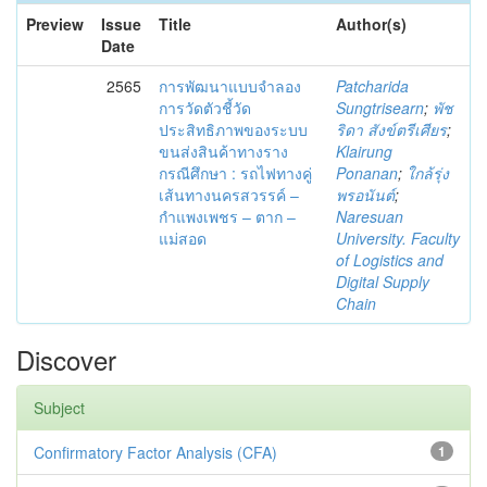
Preview
Issue
Title
Author(s)
Date
2565
การพัฒนาแบบจำลอง
Patcharida
การวัดตัวชี้วัด
Sungtrisearn
;
พัช
ประสิทธิภาพของระบบ
ริดา สังข์ตรีเศียร
;
ขนส่งสินค้าทางราง
Klairung
กรณีศึกษา : รถไฟทางคู่
Ponanan
;
ใกล้รุ่ง
เส้นทางนครสวรรค์ –
พรอนันต์
;
กำแพงเพชร – ตาก –
Naresuan
แม่สอด
University. Faculty
of Logistics and
Digital Supply
Chain
Discover
Subject
Confirmatory Factor Analysis (CFA)
1