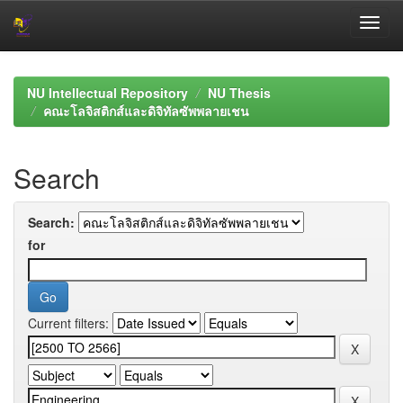
Skip
navigation
NU Intellectual Repository
NU Thesis
คณะโลจิสติกส์และดิจิทัลซัพพลายเชน
Search
Search:
for
Current filters: