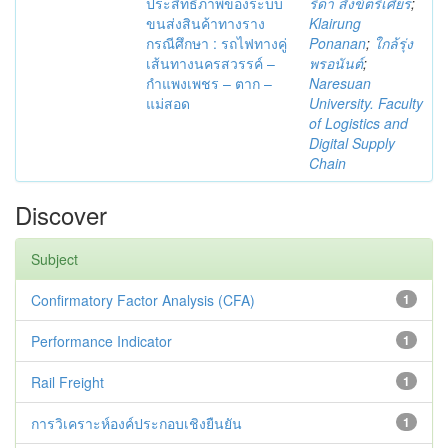
ประสิทธิภาพของระบบ
ริดา สังข์ตรีเศียร
;
ขนส่งสินค้าทางราง
Klairung
กรณีศึกษา : รถไฟทางคู่
Ponanan
;
ใกล้รุ่ง
เส้นทางนครสวรรค์ –
พรอนันต์
;
กำแพงเพชร – ตาก –
Naresuan
แม่สอด
University. Faculty
of Logistics and
Digital Supply
Chain
Discover
Subject
Confirmatory Factor Analysis (CFA)
1
Performance Indicator
1
Rail Freight
1
การวิเคราะห์องค์ประกอบเชิงยืนยัน
1