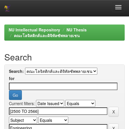
Skip
navigation
NU Intellectual Repository
NU Thesis
คณะโลจิสติกส์และดิจิทัลซัพพลายเชน
Search
Search:
for
Current filters: