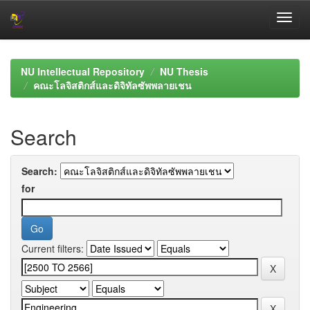
Skip
navigation
NU Intellectual Repository
NU Thesis
คณะโลจิสติกส์และดิจิทัลซัพพลายเชน
Search
Search:
for
Current filters: