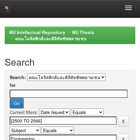
Skip
navigation
NU Intellectual Repository
NU Thesis
คณะโลจิสติกส์และดิจิทัลซัพพลายเชน
Search
Search:
for
Current filters: