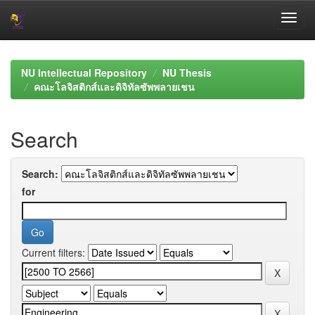
Skip
navigation
NU Intellectual Repository
NU Thesis
คณะโลจิสติกส์และดิจิทัลซัพพลายเชน
Search
Search:
for
Current filters: