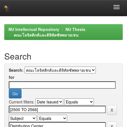
Skip
navigation
NU Intellectual Repository
NU Thesis
คณะโลจิสติกส์และดิจิทัลซัพพลายเชน
Search
Search:
for
Current filters: