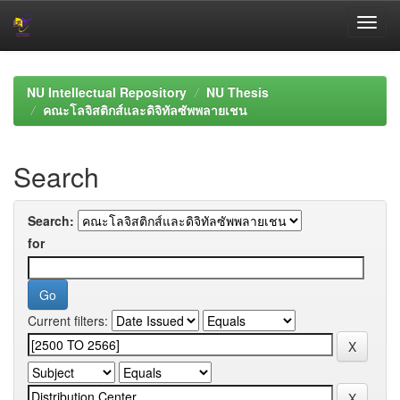
Skip
navigation
NU Intellectual Repository
NU Thesis
คณะโลจิสติกส์และดิจิทัลซัพพลายเชน
Search
Search:
for
Current filters: