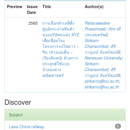
Preview
Issue
Title
Author(s)
Date
2565
การเลือกทำเลที่ตั้ง
Pattarawadee
ศูนย์กระจายสินค้า
Prasomsab
;
ภัทรวดี
ของบริษัทขนส่ง XYZ
ประสมทรัพย์
;
เพื่อเชื่อมโยง
Sirikarn
โครงการรถไฟลาว –
Chansombat
;
ศิริ
จีน (ช่วงบ่อเต็น –
กาญจน์ จันทร์สมบัติ
;
เวียงจันทน์) ด้วยการ
Naresuan University
;
ประยุกต์ใช้แบบ
Sirikarn
จำลองทาง
Chansombat
;
ศิริ
คณิตศาสตร์
กาญจน์ จันทร์สมบัติ
;
sirikarnc@nu.ac.th
;
sirikarnc@nu.ac.th
Discover
Subject
Laos-China railway
1