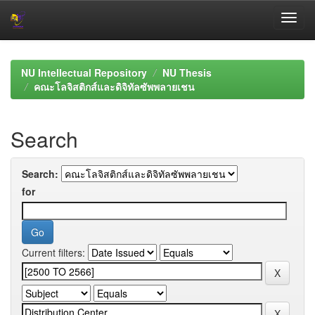
Skip
navigation
NU Intellectual Repository
NU Thesis
คณะโลจิสติกส์และดิจิทัลซัพพลายเชน
Search
Search:
for
Current filters: