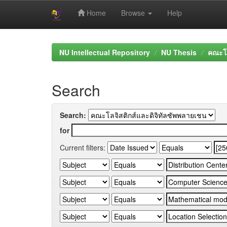
Home
Browse
Help
Skip
navigation
NU Intellectual Repository
NU Thesis
คณะโล
Search
Search:
for
Current filters: