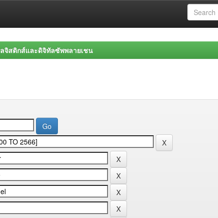
จิสติกส์และดิจิทัลซัพพลายเชน